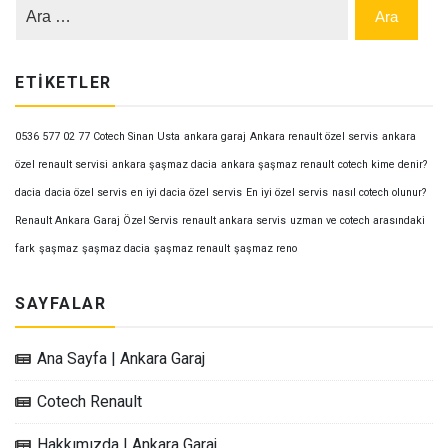
ETIKETLER
0536 577 02 77 Cotech Sinan Usta
ankara garaj
Ankara renault özel servis
ankara
özel renault servisi
ankara şaşmaz dacia
ankara şaşmaz renault
cotech kime denir?
dacia
dacia özel servis
en iyi dacia özel servis
En iyi özel servis
nasıl cotech olunur?
Renault Ankara Garaj Özel Servis
renault ankara servis
uzman ve cotech arasındaki
fark
şaşmaz
şaşmaz dacia
şaşmaz renault
şaşmaz reno
SAYFALAR
Ana Sayfa | Ankara Garaj
Cotech Renault
Hakkımızda | Ankara Garaj