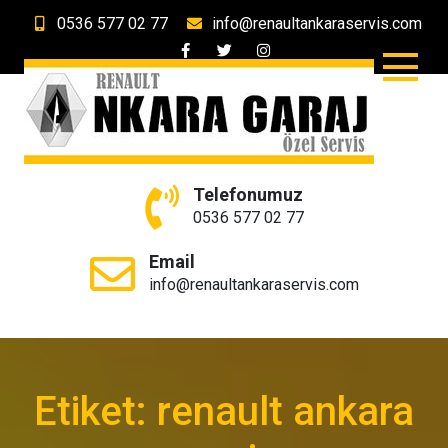
Skip
0536 577 02 77
info@renaultankaraservis.com
to
content
Ankara Garaj Renault &
Ankara'nın Renault Özel Servisi
Telefonumuz
Dacia Özel Servis
0536 577 02 77
Email
info@renaultankaraservis.com
Etiket:
renault ankara