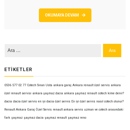
OKUMAYA DEVAM
ETIKETLER
0536 577 02 77 Cotech Sinan Usta
ankara garaj
Ankara renault özel servis
ankara
özel renault servisi
ankara şaşmaz dacia
ankara şaşmaz renault
cotech kime denir?
dacia
dacia özel servis
en iyi dacia özel servis
En iyi özel servis
nasıl cotech olunur?
Renault Ankara Garaj Özel Servis
renault ankara servis
uzman ve cotech arasındaki
fark
şaşmaz
şaşmaz dacia
şaşmaz renault
şaşmaz reno