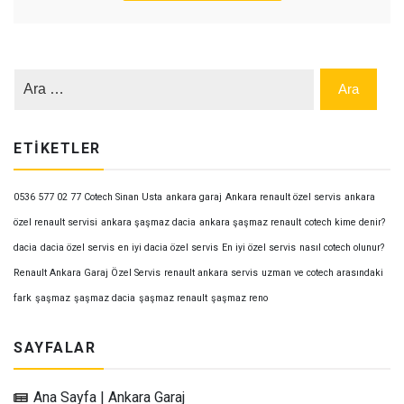
ETIKETLER
0536 577 02 77 Cotech Sinan Usta
ankara garaj
Ankara renault özel servis
ankara
özel renault servisi
ankara şaşmaz dacia
ankara şaşmaz renault
cotech kime denir?
dacia
dacia özel servis
en iyi dacia özel servis
En iyi özel servis
nasıl cotech olunur?
Renault Ankara Garaj Özel Servis
renault ankara servis
uzman ve cotech arasındaki
fark
şaşmaz
şaşmaz dacia
şaşmaz renault
şaşmaz reno
SAYFALAR
Ana Sayfa | Ankara Garaj