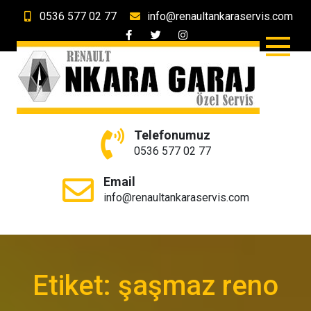
Skip
0536 577 02 77
info@renaultankaraservis.com
to
content
Ankara Garaj Renault &
Ankara'nın Renault Özel Servisi
Telefonumuz
Dacia Özel Servis
0536 577 02 77
Email
info@renaultankaraservis.com
Etiket:
şaşmaz reno