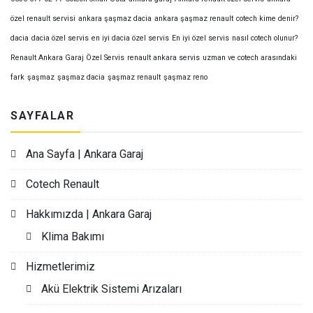
özel renault servisi
ankara şaşmaz dacia
ankara şaşmaz renault
cotech kime denir?
dacia
dacia özel servis
en iyi dacia özel servis
En iyi özel servis
nasıl cotech olunur?
Renault Ankara Garaj Özel Servis
renault ankara servis
uzman ve cotech arasındaki
fark
şaşmaz
şaşmaz dacia
şaşmaz renault
şaşmaz reno
SAYFALAR
Ana Sayfa | Ankara Garaj
Cotech Renault
Hakkımızda | Ankara Garaj
Klima Bakımı
Hizmetlerimiz
Akü Elektrik Sistemi Arızaları