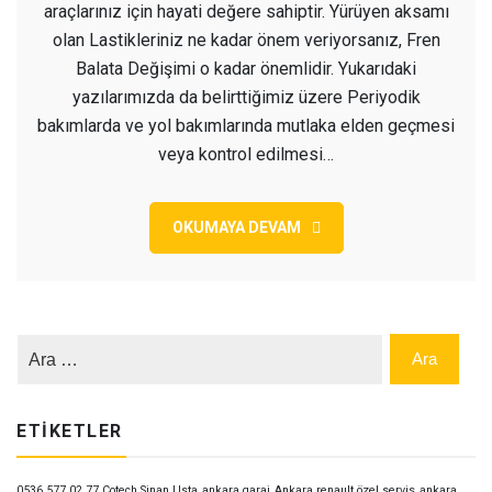
araçlarınız için hayati değere sahiptir. Yürüyen aksamı
olan Lastikleriniz ne kadar önem veriyorsanız, Fren
Balata Değişimi o kadar önemlidir. Yukarıdaki
yazılarımızda da belirttiğimiz üzere Periyodik
bakımlarda ve yol bakımlarında mutlaka elden geçmesi
veya kontrol edilmesi…
OKUMAYA DEVAM
ETIKETLER
0536 577 02 77 Cotech Sinan Usta
ankara garaj
Ankara renault özel servis
ankara