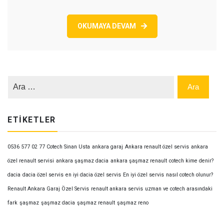
OKUMAYA DEVAM
ETIKETLER
0536 577 02 77 Cotech Sinan Usta
ankara garaj
Ankara renault özel servis
ankara
özel renault servisi
ankara şaşmaz dacia
ankara şaşmaz renault
cotech kime denir?
dacia
dacia özel servis
en iyi dacia özel servis
En iyi özel servis
nasıl cotech olunur?
Renault Ankara Garaj Özel Servis
renault ankara servis
uzman ve cotech arasındaki
fark
şaşmaz
şaşmaz dacia
şaşmaz renault
şaşmaz reno