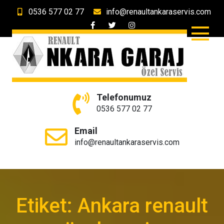
Skip
0536 577 02 77
info@renaultankaraservis.com
to
content
Ankara Garaj Renault &
Ankara'nın Renault Özel Servisi
Telefonumuz
Dacia Özel Servis
0536 577 02 77
Email
info@renaultankaraservis.com
Etiket:
Ankara renault